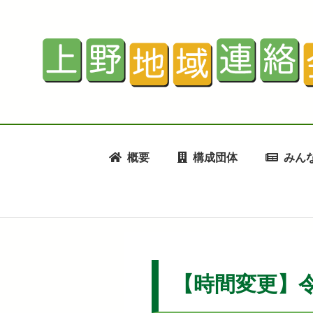
概要
構成団体
みん
【時間変更】令