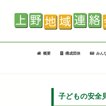
概要
構成団体
みん
子どもの安全